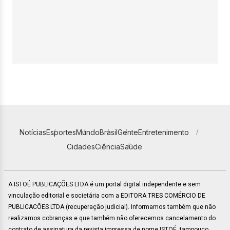
Notícias
Esportes
Mundo
Brasil
Gente
Entretenimento
Cidades
Ciência
Saúde
A ISTOÉ PUBLICAÇÕES LTDA é um portal digital independente e sem
vinculação editorial e societária com a EDITORA TRES COMÉRCIO DE
PUBLICACÕES LTDA (recuperação judicial). Informamos também que não
realizamos cobranças e que também não oferecemos cancelamento do
contrato de assinatura da revista impressa de nome ISTOÉ, tampouco