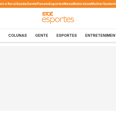
eiro Rural
Saúde
Gente
Planeta
Esportes
Menu
Motorshow
Mulher
Sustent
COLUNAS
GENTE
ESPORTES
ENTRETENIMEN