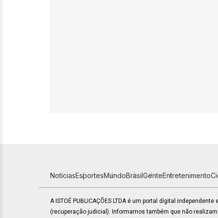
Notícias
Esportes
Mundo
Brasil
Gente
Entretenimento
C
A ISTOÉ PUBLICAÇÕES LTDA é um portal digital independente
(recuperação judicial). Informamos também que não realiza