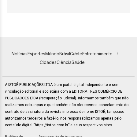
Notícias
Esportes
Mundo
Brasil
Gente
Entretenimento
Cidades
Ciência
Saúde
A ISTOÉ PUBLICAÇÕES LTDA é um portal digital independente e sem
vinculação editorial e societária com a EDITORA TRES COMÉRCIO DE
PUBLICACÕES LTDA (recuperação judicial). Informamos também que não
realizamos cobranças e que também não oferecemos cancelamento do
contrato de assinatura da revista impressa de nome ISTOÉ, tampouco
autorizamos terceiros a fazê-lo, nos responsabilizamos apenas pelo
conteúdo digital “https://istoe.com.br” e seus respectivos sites.
Política de
Assessoria de imprensa: