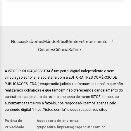
Notícias
Esportes
Mundo
Brasil
Gente
Entretenimento
Cidades
Ciência
Saúde
A ISTOÉ PUBLICAÇÕES LTDA é um portal digital independente e sem
vinculação editorial e societária com a EDITORA TRES COMÉRCIO DE
PUBLICACÕES LTDA (recuperação judicial). Informamos também que não
realizamos cobranças e que também não oferecemos cancelamento do
contrato de assinatura da revista impressa de nome ISTOÉ, tampouco
autorizamos terceiros a fazê-lo, nos responsabilizamos apenas pelo
conteúdo digital “https://istoe.com.br” e seus respectivos sites.
Política de
Assessoria de imprensa:
|
Privacidade
grupoentre.imprensa@agenciafr.com.br