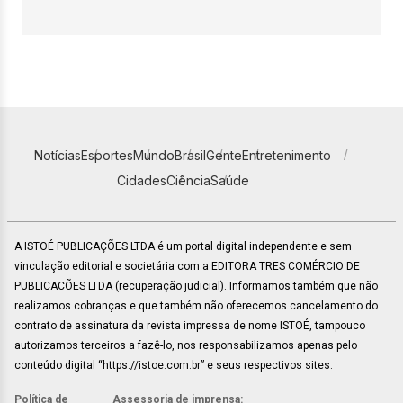
Notícias
Esportes
Mundo
Brasil
Gente
Entretenimento
Cidades
Ciência
Saúde
A ISTOÉ PUBLICAÇÕES LTDA é um portal digital independente e sem
vinculação editorial e societária com a EDITORA TRES COMÉRCIO DE
PUBLICACÕES LTDA (recuperação judicial). Informamos também que não
realizamos cobranças e que também não oferecemos cancelamento do
contrato de assinatura da revista impressa de nome ISTOÉ, tampouco
autorizamos terceiros a fazê-lo, nos responsabilizamos apenas pelo
conteúdo digital “https://istoe.com.br” e seus respectivos sites.
Política de
Assessoria de imprensa: