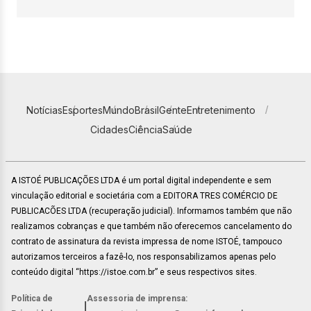
Notícias
Esportes
Mundo
Brasil
Gente
Entretenimento
Cidades
Ciência
Saúde
A ISTOÉ PUBLICAÇÕES LTDA é um portal digital independente e sem
vinculação editorial e societária com a EDITORA TRES COMÉRCIO DE
PUBLICACÕES LTDA (recuperação judicial). Informamos também que não
realizamos cobranças e que também não oferecemos cancelamento do
contrato de assinatura da revista impressa de nome ISTOÉ, tampouco
autorizamos terceiros a fazê-lo, nos responsabilizamos apenas pelo
conteúdo digital “https://istoe.com.br” e seus respectivos sites.
Política de
Assessoria de imprensa:
|