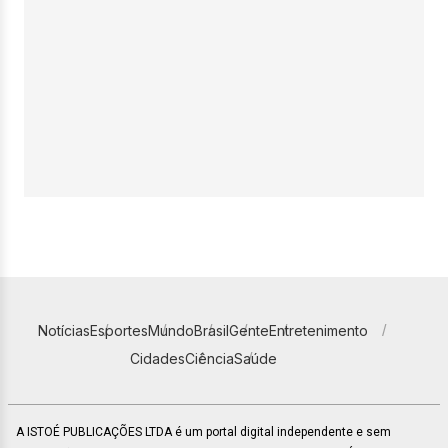
Notícias
Esportes
Mundo
Brasil
Gente
Entretenimento
Cidades
Ciência
Saúde
A ISTOÉ PUBLICAÇÕES LTDA é um portal digital independente e sem