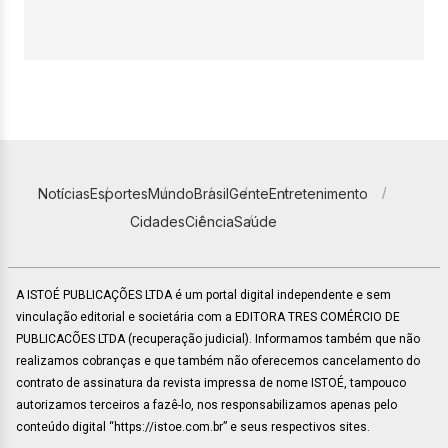
Notícias
Esportes
Mundo
Brasil
Gente
Entretenimento
Cidades
Ciência
Saúde
A ISTOÉ PUBLICAÇÕES LTDA é um portal digital independente e sem
vinculação editorial e societária com a EDITORA TRES COMÉRCIO DE
PUBLICACÕES LTDA (recuperação judicial). Informamos também que não
realizamos cobranças e que também não oferecemos cancelamento do
contrato de assinatura da revista impressa de nome ISTOÉ, tampouco
autorizamos terceiros a fazê-lo, nos responsabilizamos apenas pelo
conteúdo digital “https://istoe.com.br” e seus respectivos sites.