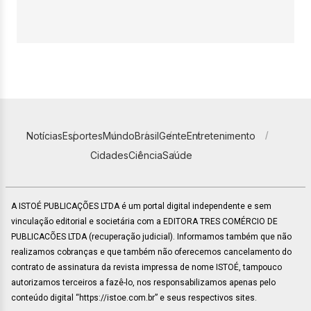
Notícias
Esportes
Mundo
Brasil
Gente
Entretenimento
Cidades
Ciência
Saúde
A ISTOÉ PUBLICAÇÕES LTDA é um portal digital independente e sem
vinculação editorial e societária com a EDITORA TRES COMÉRCIO DE
PUBLICACÕES LTDA (recuperação judicial). Informamos também que não
realizamos cobranças e que também não oferecemos cancelamento do
contrato de assinatura da revista impressa de nome ISTOÉ, tampouco
autorizamos terceiros a fazê-lo, nos responsabilizamos apenas pelo
conteúdo digital “https://istoe.com.br” e seus respectivos sites.