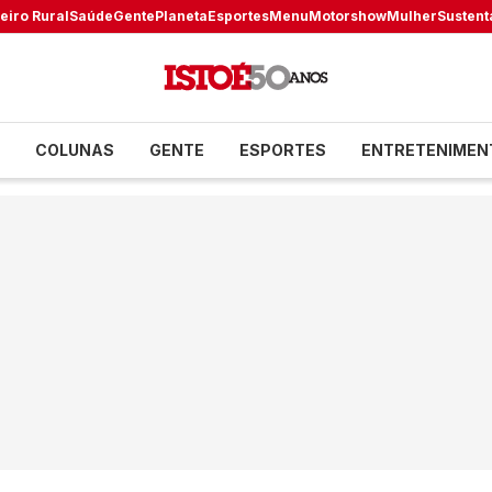
eiro Rural
Saúde
Gente
Planeta
Esportes
Menu
Motorshow
Mulher
Sustent
COLUNAS
GENTE
ESPORTES
ENTRETENIMEN