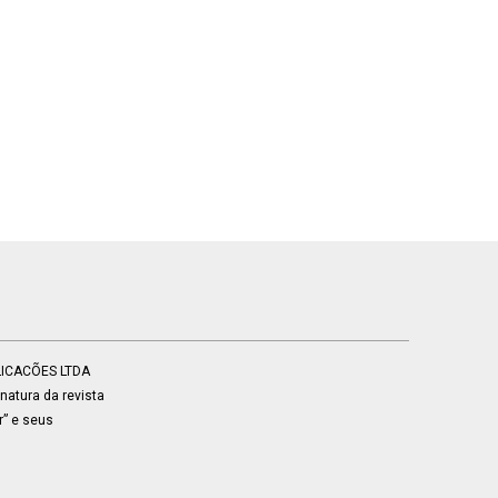
BLICACÕES LTDA
atura da revista
r” e seus