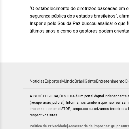
“O estabelecimento de diretrizes baseadas em e
segurança pública dos estados brasileiros”, afir
Insper e pelo Sou da Paz buscou analisar o que 
últimos anos e como os gestores podem orientar
Notícias
Esportes
Mundo
Brasil
Gente
Entretenimento
C
A ISTOÉ PUBLICAÇÕES LTDA é um portal digital independente
(recuperação judicial). Informamos também que não realiza
impressa de nome ISTOÉ, tampouco autorizamos terceiros a fa
respectivos sites.
|
Política de Privacidade
Assessoria de imprensa: grupoentr