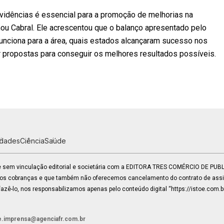
vidências é essencial para a promoção de melhorias na
mou Cabral. Ele acrescentou que o balanço apresentado pelo
funciona para a área, quais estados alcançaram sucesso nos
 propostas para conseguir os melhores resultados possíveis.
idades
Ciência
Saúde
 e sem vinculação editorial e societária com a EDITORA TRES COMÉRCIO DE PU
mos cobranças e que também não oferecemos cancelamento do contrato de assin
zê-lo, nos responsabilizamos apenas pelo conteúdo digital “https://istoe.com.b
e.imprensa@agenciafr.com.br