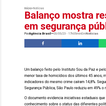
Início
>
Notícias
Balanço mostra re
em segurança públ
Por
Agência Brasil
03/05/23 - 17h05min
Em
Notícias
Um balanço feito pelo Instituto Sou da Paz e pelo
menor taxa de homicídios dos últimos 45 anos,
indicadores do mesmo crime caíram 14,8%. Segun
Segurança Pública, São Paulo reduziu em 49% o r
O documento evidencia iniciativas estaduais que r
conhecimento sobre o
status
das diferentes polít