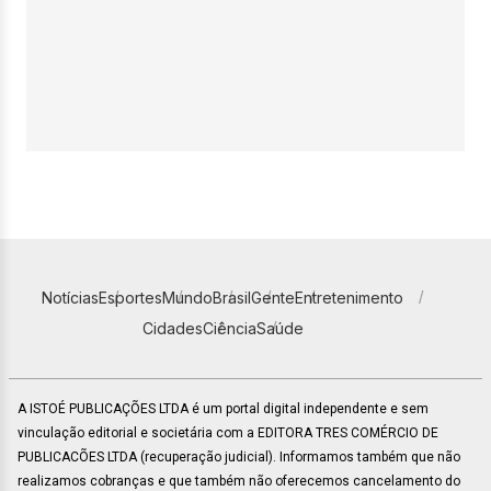
Notícias
Esportes
Mundo
Brasil
Gente
Entretenimento
Cidades
Ciência
Saúde
A ISTOÉ PUBLICAÇÕES LTDA é um portal digital independente e sem
vinculação editorial e societária com a EDITORA TRES COMÉRCIO DE
PUBLICACÕES LTDA (recuperação judicial). Informamos também que não
realizamos cobranças e que também não oferecemos cancelamento do