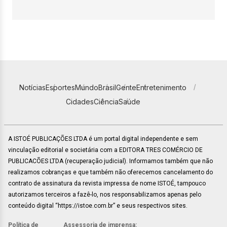
Notícias
Esportes
Mundo
Brasil
Gente
Entretenimento
Cidades
Ciência
Saúde
A ISTOÉ PUBLICAÇÕES LTDA é um portal digital independente e sem
vinculação editorial e societária com a EDITORA TRES COMÉRCIO DE
PUBLICACÕES LTDA (recuperação judicial). Informamos também que não
realizamos cobranças e que também não oferecemos cancelamento do
contrato de assinatura da revista impressa de nome ISTOÉ, tampouco
autorizamos terceiros a fazê-lo, nos responsabilizamos apenas pelo
conteúdo digital “https://istoe.com.br” e seus respectivos sites.
Política de
Assessoria de imprensa: