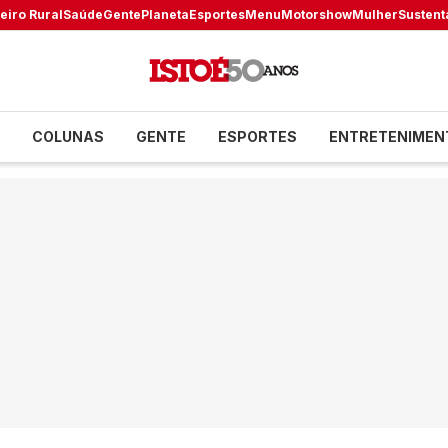
eiro Rural
Saúde
Gente
Planeta
Esportes
Menu
Motorshow
Mulher
Sustent
COLUNAS
GENTE
ESPORTES
ENTRETENIMEN