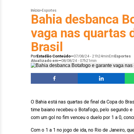
Início
>
Esportes
Bahia desbanca Bo
vaga nas quartas d
Brasil
Por
Estadão Conteúdo
07/08/24 - 21h24min
Em
Esportes
Atualizado em
08/08/24 - 07h21min
O Bahia está nas quartas de final da Copa do Bras
time baiano recebeu o Botafogo, pelo segundo e d
com um gol no fim venceu o duelo por 1 a 0, conc
Com o 1 a 1 no jogo de ida, no Rio de Janeiro, 