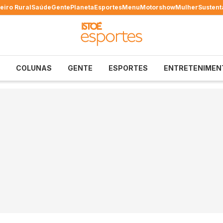
eiro Rural
Saúde
Gente
Planeta
Esportes
Menu
Motorshow
Mulher
Sustent
COLUNAS
GENTE
ESPORTES
ENTRETENIMEN