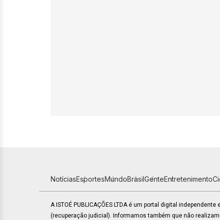
Notícias
Esportes
Mundo
Brasil
Gente
Entretenimento
C
A ISTOÉ PUBLICAÇÕES LTDA é um portal digital independente
(recuperação judicial). Informamos também que não realiza