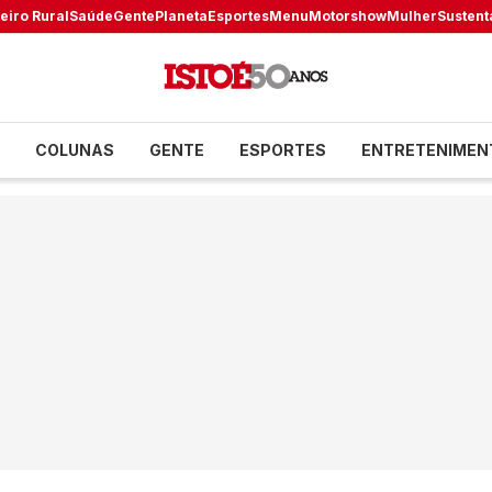
eiro Rural
Saúde
Gente
Planeta
Esportes
Menu
Motorshow
Mulher
Sustent
COLUNAS
GENTE
ESPORTES
ENTRETENIMEN