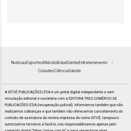
Notícias
Esportes
Mundo
Brasil
Gente
Entretenimento
Cidades
Ciência
Saúde
A ISTOÉ PUBLICAÇÕES LTDA é um portal digital independente e sem
vinculação editorial e societária com a EDITORA TRES COMÉRCIO DE
PUBLICACÕES LTDA (recuperação judicial). Informamos também que não
realizamos cobranças e que também não oferecemos cancelamento do
contrato de assinatura da revista impressa de nome ISTOÉ, tampouco
autorizamos terceiros a fazê-lo, nos responsabilizamos apenas pelo
conteúdo digital “https://istoe.com.br” e seus respectivos sites.