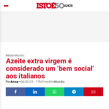
Início
>
Mundo
Azeite extra virgem é
considerado um ‘bem social’
aos italianos
Por
Ansa
06/02/25 - 17h01min
Em
Mundo