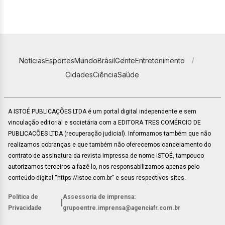
Notícias
Esportes
Mundo
Brasil
Gente
Entretenimento
Cidades
Ciência
Saúde
A ISTOÉ PUBLICAÇÕES LTDA é um portal digital independente e sem
vinculação editorial e societária com a EDITORA TRES COMÉRCIO DE
PUBLICACÕES LTDA (recuperação judicial). Informamos também que não
realizamos cobranças e que também não oferecemos cancelamento do
contrato de assinatura da revista impressa de nome ISTOÉ, tampouco
autorizamos terceiros a fazê-lo, nos responsabilizamos apenas pelo
conteúdo digital “https://istoe.com.br” e seus respectivos sites.
Política de
Assessoria de imprensa:
|
Privacidade
grupoentre.imprensa@agenciafr.com.br