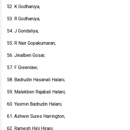
52. K Godhaniya;
53. R Godhaniya;
54. J Gondaliya;
55. R Nair Gopakumaran;
56. Jinalben Gosar;
57. F Greenlaw;
58. Badrudin Hasanali Halani;
59. Malekben Rajabali Halani;
60. Yasmin Badrudin Halani;
61. Ashwin Sures Harrington;
62. Ramesh Hirji Hirani;