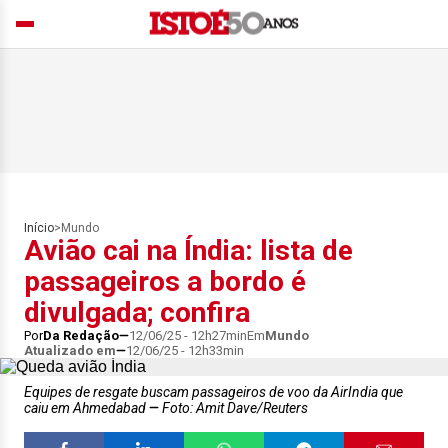
Início
>
Mundo
Avião cai na Índia: lista de
passageiros a bordo é
divulgada; confira
Por
Da Redação
12/06/25 - 12h27min
Em
Mundo
Atualizado em
12/06/25 - 12h33min
Equipes de resgate buscam passageiros de voo da AirIndia que
caiu em Ahmedabad
Foto: Amit Dave/Reuters