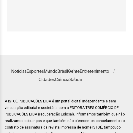
Notícias
Esportes
Mundo
Brasil
Gente
Entretenimento
Cidades
Ciência
Saúde
A ISTOÉ PUBLICAÇÕES LTDA é um portal digital independente e sem
vinculação editorial e societária com a EDITORA TRES COMÉRCIO DE
PUBLICACÕES LTDA (recuperação judicial). Informamos também que não
realizamos cobranças e que também não oferecemos cancelamento do
contrato de assinatura da revista impressa de nome ISTOÉ, tampouco