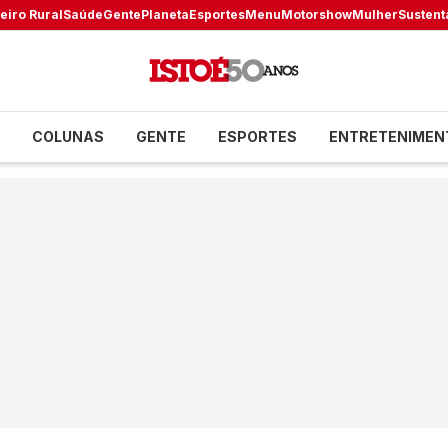
eiro Rural
Saúde
Gente
Planeta
Esportes
Menu
Motorshow
Mulher
Sustent
COLUNAS
GENTE
ESPORTES
ENTRETENIMEN