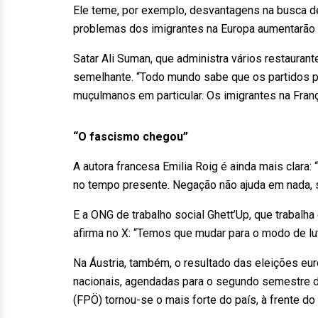
Ele teme, por exemplo, desvantagens na busca d
problemas dos imigrantes na Europa aumentarão 
Satar Ali Suman, que administra vários restauran
semelhante. “Todo mundo sabe que os partidos po
muçulmanos em particular. Os imigrantes na Fran
“O fascismo chegou”
A autora francesa Emilia Roig é ainda mais clar
no tempo presente. Negação não ajuda em nada, s
E a ONG de trabalho social Ghett’Up, que trabalh
afirma no X: “Temos que mudar para o modo de lut
Na Áustria, também, o resultado das eleições eu
nacionais, agendadas para o segundo semestre de
(FPÖ) tornou-se o mais forte do país, à frente d