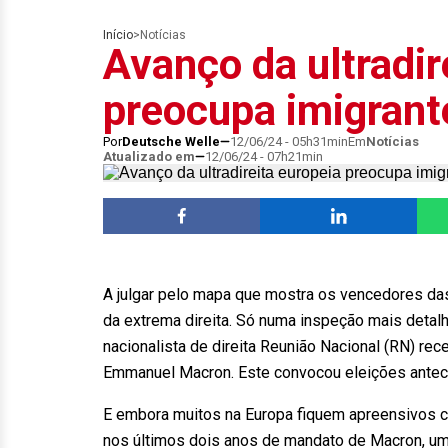
Início
>
Notícias
Avanço da ultradir
preocupa imigrant
Por
Deutsche Welle
12/06/24 - 05h31min
Em
Notícias
Atualizado em
12/06/24 - 07h21min
A julgar pelo mapa que mostra os vencedores das
da extrema direita. Só numa inspeção mais detalha
nacionalista de direita Reunião Nacional (RN) re
Emmanuel Macron. Este convocou eleições antecip
E embora muitos na Europa fiquem apreensivos c
nos últimos dois anos de mandato de Macron, um