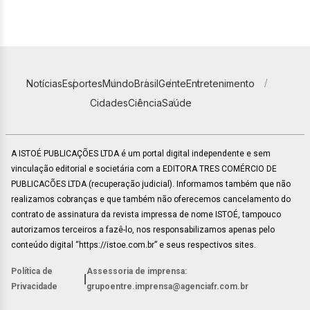
Notícias
Esportes
Mundo
Brasil
Gente
Entretenimento
Cidades
Ciência
Saúde
A ISTOÉ PUBLICAÇÕES LTDA é um portal digital independente e sem
vinculação editorial e societária com a EDITORA TRES COMÉRCIO DE
PUBLICACÕES LTDA (recuperação judicial). Informamos também que não
realizamos cobranças e que também não oferecemos cancelamento do
contrato de assinatura da revista impressa de nome ISTOÉ, tampouco
autorizamos terceiros a fazê-lo, nos responsabilizamos apenas pelo
conteúdo digital “https://istoe.com.br” e seus respectivos sites.
Política de
Assessoria de imprensa:
|
Privacidade
grupoentre.imprensa@agenciafr.com.br