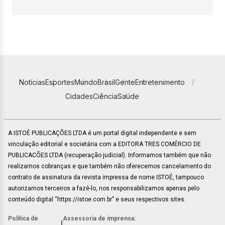
Notícias
Esportes
Mundo
Brasil
Gente
Entretenimento
Cidades
Ciência
Saúde
A ISTOÉ PUBLICAÇÕES LTDA é um portal digital independente e sem
vinculação editorial e societária com a EDITORA TRES COMÉRCIO DE
PUBLICACÕES LTDA (recuperação judicial). Informamos também que não
realizamos cobranças e que também não oferecemos cancelamento do
contrato de assinatura da revista impressa de nome ISTOÉ, tampouco
autorizamos terceiros a fazê-lo, nos responsabilizamos apenas pelo
conteúdo digital “https://istoe.com.br” e seus respectivos sites.
Política de
Assessoria de imprensa:
|