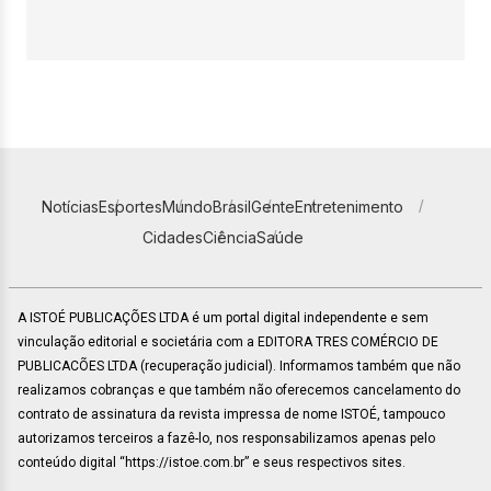
Notícias
Esportes
Mundo
Brasil
Gente
Entretenimento
Cidades
Ciência
Saúde
A ISTOÉ PUBLICAÇÕES LTDA é um portal digital independente e sem
vinculação editorial e societária com a EDITORA TRES COMÉRCIO DE
PUBLICACÕES LTDA (recuperação judicial). Informamos também que não
realizamos cobranças e que também não oferecemos cancelamento do
contrato de assinatura da revista impressa de nome ISTOÉ, tampouco
autorizamos terceiros a fazê-lo, nos responsabilizamos apenas pelo
conteúdo digital “https://istoe.com.br” e seus respectivos sites.