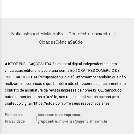
Notícias
Esportes
Mundo
Brasil
Gente
Entretenimento
Cidades
Ciência
Saúde
A ISTOÉ PUBLICAÇÕES LTDA é um portal digital independente e sem
vinculação editorial e societária com a EDITORA TRES COMÉRCIO DE
PUBLICACÕES LTDA (recuperação judicial). Informamos também que não
realizamos cobranças e que também não oferecemos cancelamento do
contrato de assinatura da revista impressa de nome ISTOÉ, tampouco
autorizamos terceiros a fazê-lo, nos responsabilizamos apenas pelo
conteúdo digital “https://istoe.com.br” e seus respectivos sites.
Política de
Assessoria de imprensa:
|
Privacidade
grupoentre.imprensa@agenciafr.com.br