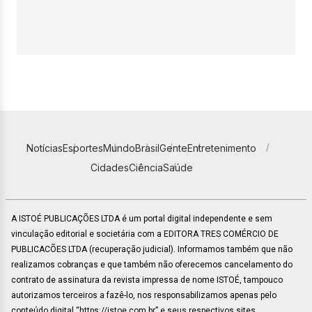
Notícias
Esportes
Mundo
Brasil
Gente
Entretenimento
Cidades
Ciência
Saúde
A ISTOÉ PUBLICAÇÕES LTDA é um portal digital independente e sem
vinculação editorial e societária com a EDITORA TRES COMÉRCIO DE
PUBLICACÕES LTDA (recuperação judicial). Informamos também que não
realizamos cobranças e que também não oferecemos cancelamento do
contrato de assinatura da revista impressa de nome ISTOÉ, tampouco
autorizamos terceiros a fazê-lo, nos responsabilizamos apenas pelo
conteúdo digital “https://istoe.com.br” e seus respectivos sites.