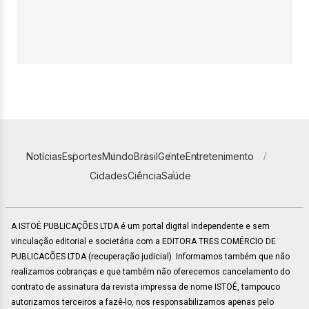
Notícias
Esportes
Mundo
Brasil
Gente
Entretenimento
Cidades
Ciência
Saúde
A ISTOÉ PUBLICAÇÕES LTDA é um portal digital independente e sem
vinculação editorial e societária com a EDITORA TRES COMÉRCIO DE
PUBLICACÕES LTDA (recuperação judicial). Informamos também que não
realizamos cobranças e que também não oferecemos cancelamento do
contrato de assinatura da revista impressa de nome ISTOÉ, tampouco
autorizamos terceiros a fazê-lo, nos responsabilizamos apenas pelo