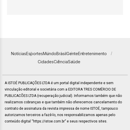
Notícias
Esportes
Mundo
Brasil
Gente
Entretenimento
Cidades
Ciência
Saúde
A ISTOÉ PUBLICAÇÕES LTDA é um portal digital independente e sem
vinculação editorial e societária com a EDITORA TRES COMÉRCIO DE
PUBLICACÕES LTDA (recuperação judicial). Informamos também que não
realizamos cobranças e que também não oferecemos cancelamento do
contrato de assinatura da revista impressa de nome ISTOÉ, tampouco
autorizamos terceiros a fazê-lo, nos responsabilizamos apenas pelo
conteúdo digital “https://istoe.com.br” e seus respectivos sites.