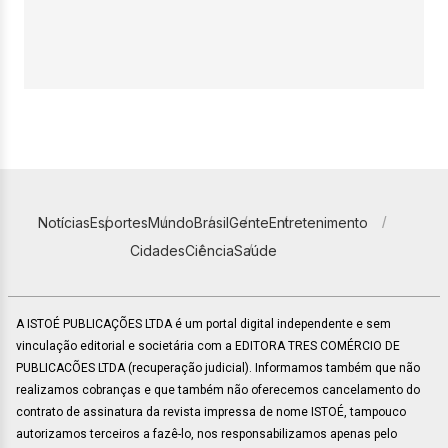
Notícias
Esportes
Mundo
Brasil
Gente
Entretenimento
Cidades
Ciência
Saúde
A ISTOÉ PUBLICAÇÕES LTDA é um portal digital independente e sem
vinculação editorial e societária com a EDITORA TRES COMÉRCIO DE
PUBLICACÕES LTDA (recuperação judicial). Informamos também que não
realizamos cobranças e que também não oferecemos cancelamento do
contrato de assinatura da revista impressa de nome ISTOÉ, tampouco
autorizamos terceiros a fazê-lo, nos responsabilizamos apenas pelo