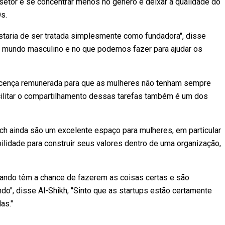
setor é se concentrar menos no gênero e deixar a qualidade do
s.
taria de ser tratada simplesmente como fundadora", disse
 mundo masculino e no que podemos fazer para ajudar os
e licença remunerada para que as mulheres não tenham sempre
Facilitar o compartilhamento dessas tarefas também é um dos
h ainda são um excelente espaço para mulheres, em particular
bilidade para construir seus valores dentro de uma organização,
uando têm a chance de fazerem as coisas certas e são
do", disse Al-Shikh, "Sinto que as startups estão certamente
as."