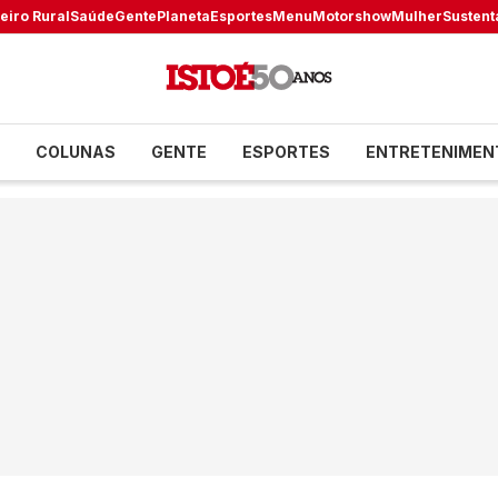
eiro Rural
Saúde
Gente
Planeta
Esportes
Menu
Motorshow
Mulher
Sustent
COLUNAS
GENTE
ESPORTES
ENTRETENIMEN