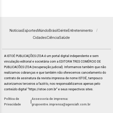
Notícias
Esportes
Mundo
Brasil
Gente
Entretenimento
Cidades
Ciência
Saúde
A ISTOÉ PUBLICAÇÕES LTDA é um portal digital independente e sem
vinculação editorial e societária com a EDITORA TRES COMÉRCIO DE
PUBLICACÕES LTDA (recuperação judicial). Informamos também que não
realizamos cobranças e que também não oferecemos cancelamento do
contrato de assinatura da revista impressa de nome ISTOÉ, tampouco
autorizamos terceiros a fazê-lo, nos responsabilizamos apenas pelo
conteúdo digital “https://istoe.com.br” e seus respectivos sites.
Política de
Assessoria de imprensa:
|
Privacidade
grupoentre.imprensa@agenciafr.com.br