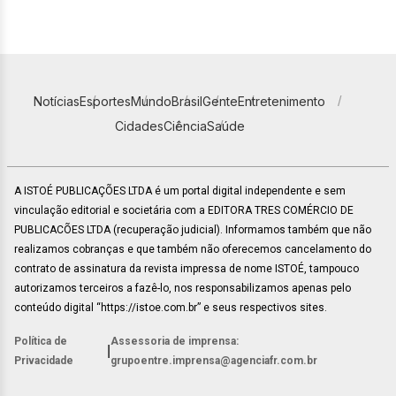
Notícias
Esportes
Mundo
Brasil
Gente
Entretenimento
Cidades
Ciência
Saúde
A ISTOÉ PUBLICAÇÕES LTDA é um portal digital independente e sem
vinculação editorial e societária com a EDITORA TRES COMÉRCIO DE
PUBLICACÕES LTDA (recuperação judicial). Informamos também que não
realizamos cobranças e que também não oferecemos cancelamento do
contrato de assinatura da revista impressa de nome ISTOÉ, tampouco
autorizamos terceiros a fazê-lo, nos responsabilizamos apenas pelo
conteúdo digital “https://istoe.com.br” e seus respectivos sites.
Política de
Assessoria de imprensa:
|
Privacidade
grupoentre.imprensa@agenciafr.com.br