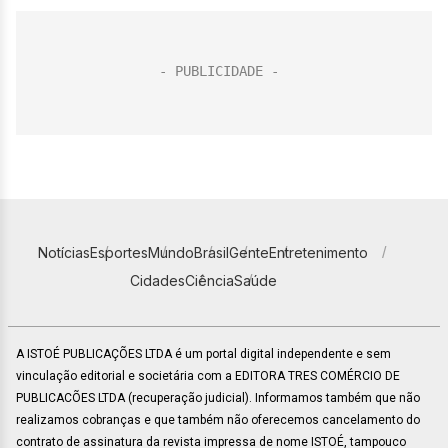
Notícias
Esportes
Mundo
Brasil
Gente
Entretenimento
Cidades
Ciência
Saúde
A ISTOÉ PUBLICAÇÕES LTDA é um portal digital independente e sem
vinculação editorial e societária com a EDITORA TRES COMÉRCIO DE
PUBLICACÕES LTDA (recuperação judicial). Informamos também que não
realizamos cobranças e que também não oferecemos cancelamento do
contrato de assinatura da revista impressa de nome ISTOÉ, tampouco