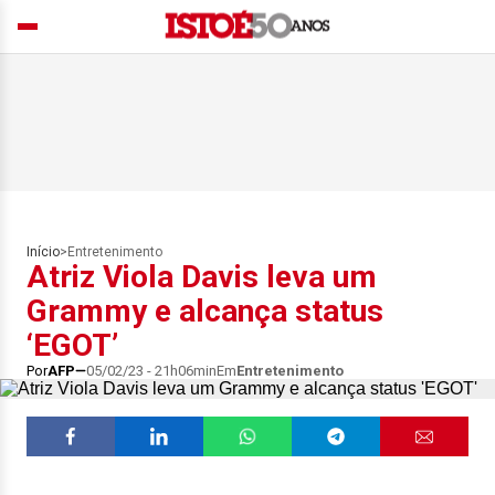
Início
>
Entretenimento
Atriz Viola Davis leva um
Grammy e alcança status
‘EGOT’
Por
AFP
05/02/23 - 21h06min
Em
Entretenimento