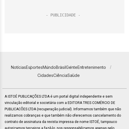
Notícias
Esportes
Mundo
Brasil
Gente
Entretenimento
Cidades
Ciência
Saúde
A ISTOÉ PUBLICAÇÕES LTDA é um portal digital independente e sem
vinculação editorial e societária com a EDITORA TRES COMÉRCIO DE
PUBLICACÕES LTDA (recuperação judicial). Informamos também que não
realizamos cobranças e que também não oferecemos cancelamento do
contrato de assinatura da revista impressa de nome ISTOÉ, tampouco
autorizamos terceiros a fazê-lo, nos responsabilizamos apenas pelo