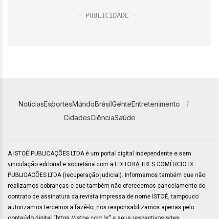
Notícias
Esportes
Mundo
Brasil
Gente
Entretenimento
Cidades
Ciência
Saúde
A ISTOÉ PUBLICAÇÕES LTDA é um portal digital independente e sem
vinculação editorial e societária com a EDITORA TRES COMÉRCIO DE
PUBLICACÕES LTDA (recuperação judicial). Informamos também que não
realizamos cobranças e que também não oferecemos cancelamento do
contrato de assinatura da revista impressa de nome ISTOÉ, tampouco
autorizamos terceiros a fazê-lo, nos responsabilizamos apenas pelo
conteúdo digital “https://istoe.com.br” e seus respectivos sites.