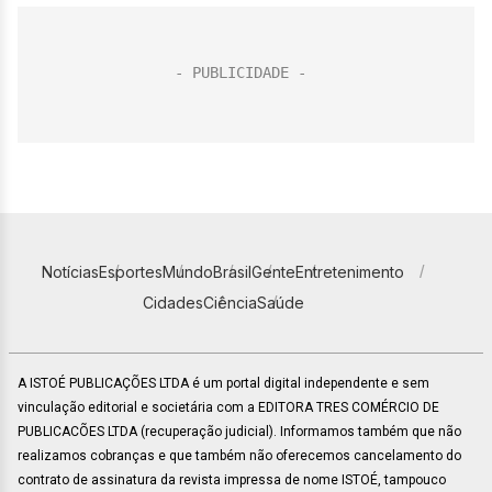
Notícias
Esportes
Mundo
Brasil
Gente
Entretenimento
Cidades
Ciência
Saúde
A ISTOÉ PUBLICAÇÕES LTDA é um portal digital independente e sem
vinculação editorial e societária com a EDITORA TRES COMÉRCIO DE
PUBLICACÕES LTDA (recuperação judicial). Informamos também que não
realizamos cobranças e que também não oferecemos cancelamento do
contrato de assinatura da revista impressa de nome ISTOÉ, tampouco