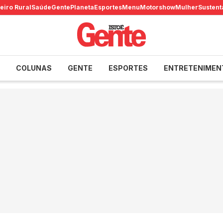
eiro Rural
Saúde
Gente
Planeta
Esportes
Menu
Motorshow
Mulher
Sustent
COLUNAS
GENTE
ESPORTES
ENTRETENIMEN