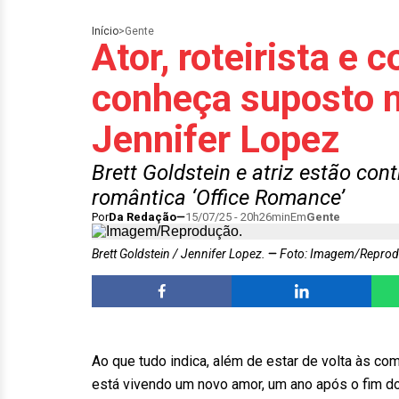
Início
>
Gente
Ator, roteirista e 
conheça suposto n
Jennifer Lopez
Brett Goldstein e atriz estão co
romântica ‘Office Romance’
Por
Da Redação
15/07/25 - 20h26min
Em
Gente
Brett Goldstein / Jennifer Lopez.
Foto: Imagem/Reprod
Ao que tudo indica, além de estar de volta às com
está vivendo um novo amor, um ano após o fim do