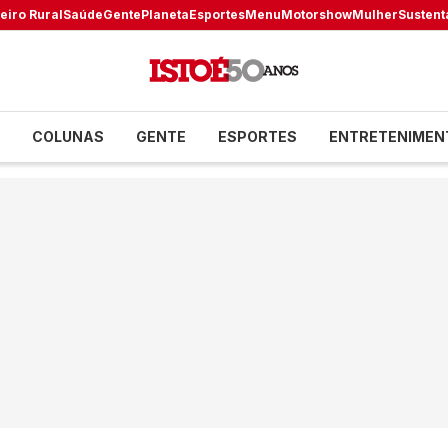
eiro Rural
Saúde
Gente
Planeta
Esportes
Menu
Motorshow
Mulher
Sustent
COLUNAS
GENTE
ESPORTES
ENTRETENIMEN