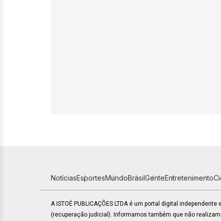
Notícias
Esportes
Mundo
Brasil
Gente
Entretenimento
C
A ISTOÉ PUBLICAÇÕES LTDA é um portal digital independente
(recuperação judicial). Informamos também que não realiza