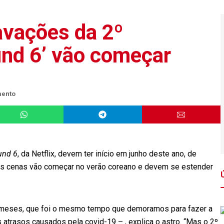
avações da 2º
nd 6’ vão começar
mento
und 6
, da Netflix, devem ter início em junho deste ano, de
as cenas vão começar no verão coreano e devem se estender
z meses, que foi o mesmo tempo que demoramos para fazer a
 atrasos causados pela covid-19 – , explica o astro. “Mas o 2º