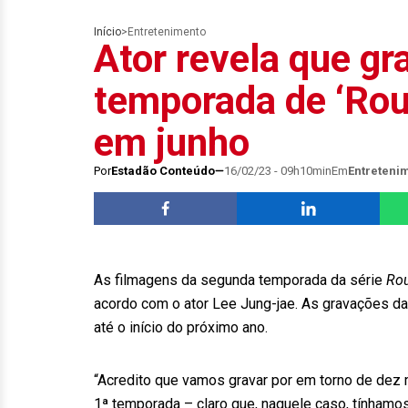
Início
>
Entretenimento
Ator revela que gr
temporada de ‘Rou
em junho
Por
Estadão Conteúdo
16/02/23 - 09h10min
Em
Entreteni
As filmagens da segunda temporada da série
Ro
acordo com o ator Lee Jung-jae. As gravações d
até o início do próximo ano.
“Acredito que vamos gravar por em torno de de
1ª temporada – claro que, naquele caso, tínhamos