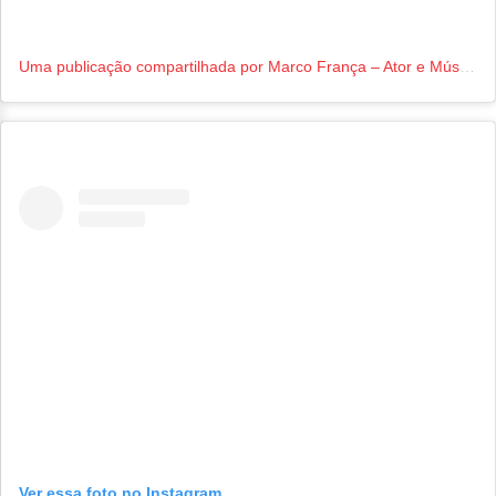
Uma publicação compartilhada por Marco França – Ator e Músico – Potiguar (RN) em SP 📍RJ (@marcofranca13)
Ver essa foto no Instagram