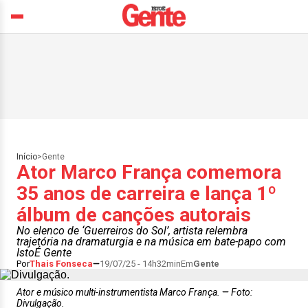
Início
>
Gente
Ator Marco França comemora
35 anos de carreira e lança 1º
álbum de canções autorais
No elenco de ‘Guerreiros do Sol’, artista relembra
trajetória na dramaturgia e na música em bate-papo com
IstoÉ Gente
Por
Thais Fonseca
19/07/25 - 14h32min
Em
Gente
Ator e músico multi-instrumentista Marco França.
Foto:
Divulgação.