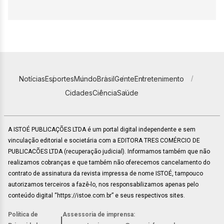
Notícias
Esportes
Mundo
Brasil
Gente
Entretenimento
Cidades
Ciência
Saúde
A ISTOÉ PUBLICAÇÕES LTDA é um portal digital independente e sem
vinculação editorial e societária com a EDITORA TRES COMÉRCIO DE
PUBLICACÕES LTDA (recuperação judicial). Informamos também que não
realizamos cobranças e que também não oferecemos cancelamento do
contrato de assinatura da revista impressa de nome ISTOÉ, tampouco
autorizamos terceiros a fazê-lo, nos responsabilizamos apenas pelo
conteúdo digital “https://istoe.com.br” e seus respectivos sites.
Política de
Assessoria de imprensa:
|