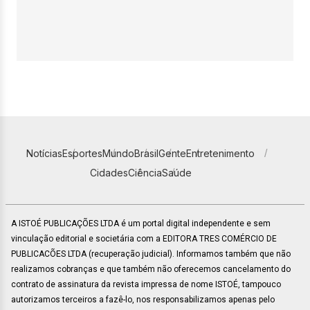
Notícias
Esportes
Mundo
Brasil
Gente
Entretenimento
Cidades
Ciência
Saúde
A ISTOÉ PUBLICAÇÕES LTDA é um portal digital independente e sem
vinculação editorial e societária com a EDITORA TRES COMÉRCIO DE
PUBLICACÕES LTDA (recuperação judicial). Informamos também que não
realizamos cobranças e que também não oferecemos cancelamento do
contrato de assinatura da revista impressa de nome ISTOÉ, tampouco
autorizamos terceiros a fazê-lo, nos responsabilizamos apenas pelo