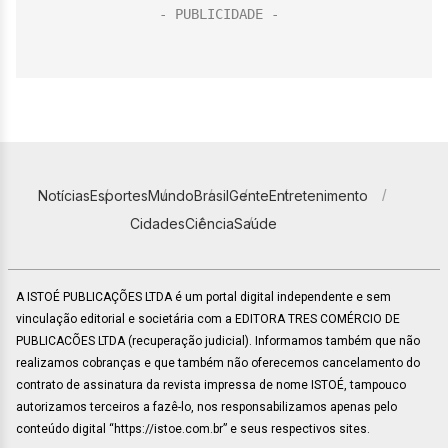
Notícias
Esportes
Mundo
Brasil
Gente
Entretenimento
Cidades
Ciência
Saúde
A ISTOÉ PUBLICAÇÕES LTDA é um portal digital independente e sem
vinculação editorial e societária com a EDITORA TRES COMÉRCIO DE
PUBLICACÕES LTDA (recuperação judicial). Informamos também que não
realizamos cobranças e que também não oferecemos cancelamento do
contrato de assinatura da revista impressa de nome ISTOÉ, tampouco
autorizamos terceiros a fazê-lo, nos responsabilizamos apenas pelo
conteúdo digital “https://istoe.com.br” e seus respectivos sites.