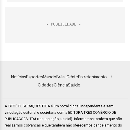
Notícias
Esportes
Mundo
Brasil
Gente
Entretenimento
Cidades
Ciência
Saúde
A ISTOÉ PUBLICAÇÕES LTDA é um portal digital independente e sem
vinculação editorial e societária com a EDITORA TRES COMÉRCIO DE
PUBLICACÕES LTDA (recuperação judicial). Informamos também que não
realizamos cobranças e que também não oferecemos cancelamento do