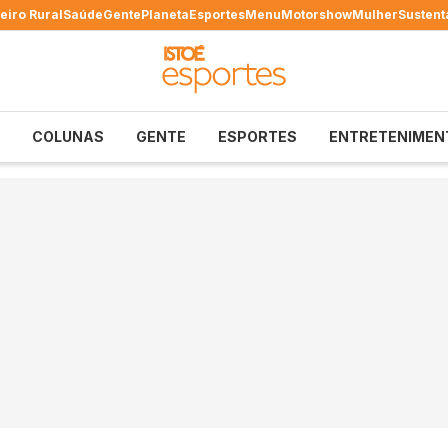
eiro Rural
Saúde
Gente
Planeta
Esportes
Menu
Motorshow
Mulher
Sustent
COLUNAS
GENTE
ESPORTES
ENTRETENIMEN