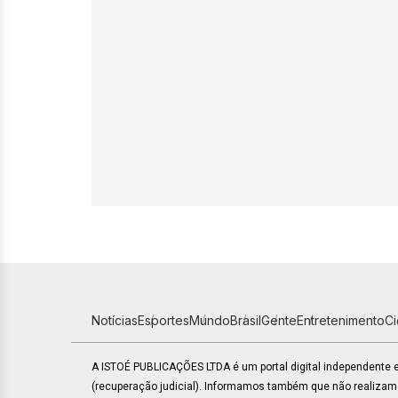
Notícias
Esportes
Mundo
Brasil
Gente
Entretenimento
C
A ISTOÉ PUBLICAÇÕES LTDA é um portal digital independente
(recuperação judicial). Informamos também que não realiza