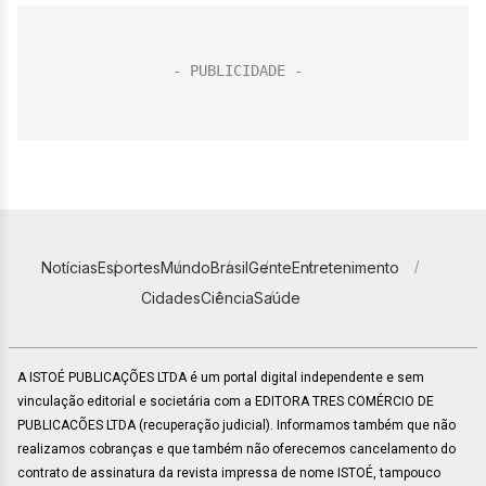
Notícias
Esportes
Mundo
Brasil
Gente
Entretenimento
Cidades
Ciência
Saúde
A ISTOÉ PUBLICAÇÕES LTDA é um portal digital independente e sem
vinculação editorial e societária com a EDITORA TRES COMÉRCIO DE
PUBLICACÕES LTDA (recuperação judicial). Informamos também que não
realizamos cobranças e que também não oferecemos cancelamento do
contrato de assinatura da revista impressa de nome ISTOÉ, tampouco