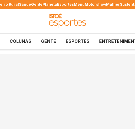
eiro Rural
Saúde
Gente
Planeta
Esportes
Menu
Motorshow
Mulher
Sustent
COLUNAS
GENTE
ESPORTES
ENTRETENIMEN