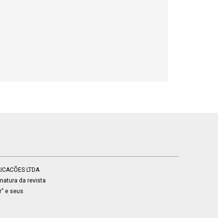
BLICACÕES LTDA
atura da revista
r” e seus