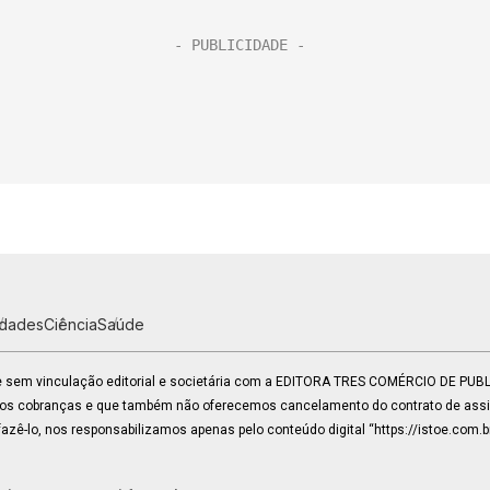
idades
Ciência
Saúde
 e sem vinculação editorial e societária com a EDITORA TRES COMÉRCIO DE PU
mos cobranças e que também não oferecemos cancelamento do contrato de assin
zê-lo, nos responsabilizamos apenas pelo conteúdo digital “https://istoe.com.b