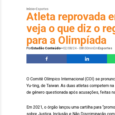
Início
>
Esportes
Atleta reprovada e
veja o que diz o r
para a Olimpíada
Por
Estadão Conteúdo
02/08/24 - 08h50min
Em
Esportes
O Comitê Olímpico Internacional (COI) se pronunc
Yu-ting, de Taiwan. As duas atletas competem na
de gênero questionada após acusações, feitas na
Em 2021, o órgão lançou uma cartilha para “promo
sobre Justiça, Inclusão e Não Discriminação com