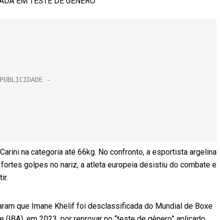
ADA EM TESTE DE GÊNERO
 Carini na categoria até 66kg. No confronto, a esportista argelina
ortes golpes no nariz, a atleta europeia desistiu do combate e
ir.
ram que Imane Khelif foi desclassificada do Mundial de Boxe
 (IBA), em 2023, por reprovar no “teste de gênero” aplicado