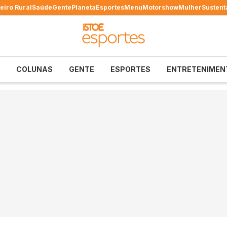
eiro Rural
Saúde
Gente
Planeta
Esportes
Menu
Motorshow
Mulher
Sustent
COLUNAS
GENTE
ESPORTES
ENTRETENIMEN