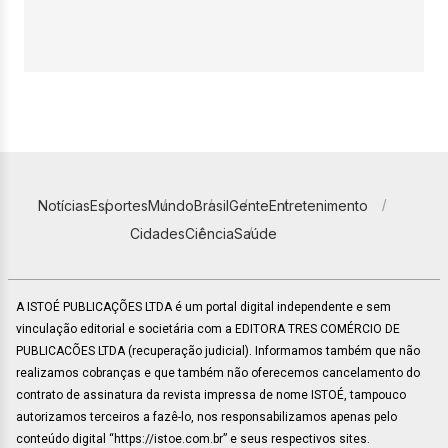
Notícias
Esportes
Mundo
Brasil
Gente
Entretenimento
Cidades
Ciência
Saúde
A ISTOÉ PUBLICAÇÕES LTDA é um portal digital independente e sem
vinculação editorial e societária com a EDITORA TRES COMÉRCIO DE
PUBLICACÕES LTDA (recuperação judicial). Informamos também que não
realizamos cobranças e que também não oferecemos cancelamento do
contrato de assinatura da revista impressa de nome ISTOÉ, tampouco
autorizamos terceiros a fazê-lo, nos responsabilizamos apenas pelo
conteúdo digital “https://istoe.com.br” e seus respectivos sites.