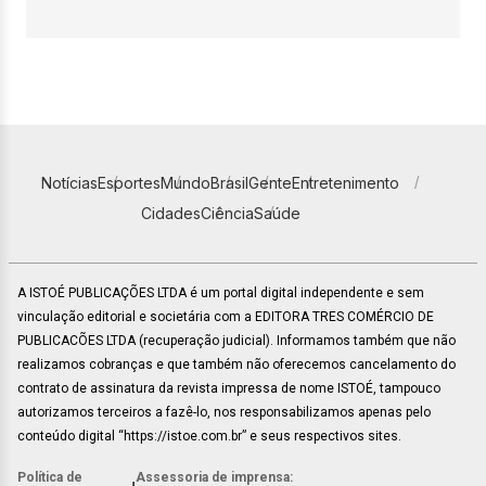
Notícias
Esportes
Mundo
Brasil
Gente
Entretenimento
Cidades
Ciência
Saúde
A ISTOÉ PUBLICAÇÕES LTDA é um portal digital independente e sem
vinculação editorial e societária com a EDITORA TRES COMÉRCIO DE
PUBLICACÕES LTDA (recuperação judicial). Informamos também que não
realizamos cobranças e que também não oferecemos cancelamento do
contrato de assinatura da revista impressa de nome ISTOÉ, tampouco
autorizamos terceiros a fazê-lo, nos responsabilizamos apenas pelo
conteúdo digital “https://istoe.com.br” e seus respectivos sites.
Política de
Assessoria de imprensa: