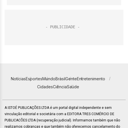
Notícias
Esportes
Mundo
Brasil
Gente
Entretenimento
Cidades
Ciência
Saúde
A ISTOÉ PUBLICAÇÕES LTDA é um portal digital independente e sem
vinculação editorial e societária com a EDITORA TRES COMÉRCIO DE
PUBLICACÕES LTDA (recuperação judicial). Informamos também que não
realizamos cobranças e que também não oferecemos cancelamento do