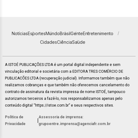
Notícias
Esportes
Mundo
Brasil
Gente
Entretenimento
Cidades
Ciência
Saúde
A ISTOÉ PUBLICAÇÕES LTDA é um portal digital independente e sem
vinculação editorial e societária com a EDITORA TRES COMÉRCIO DE
PUBLICACÕES LTDA (recuperação judicial). Informamos também que não
realizamos cobranças e que também não oferecemos cancelamento do
contrato de assinatura da revista impressa de nome ISTOÉ, tampouco
autorizamos terceiros a fazê-lo, nos responsabilizamos apenas pelo
conteúdo digital “https://istoe.com.br” e seus respectivos sites.
Política de
Assessoria de imprensa:
|
Privacidade
grupoentre.imprensa@agenciafr.com.br