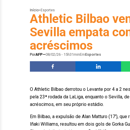
Início
>
Esportes
Athletic Bilbao ve
Sevilla empata co
acréscimos
Por
AFP
08/02/26 - 15h31min
Em
Esportes
O Athletic Bilbao derrotou o Levante por 4 a 2 
pela 23ª rodada da LaLiga, enquanto o Sevilla, 
acréscimos, em seu próprio estádio.
Em Bilbao, a expulsão de Alan Matturo (17′), que
Iñaki Williams, resultou em dois gols de Gorka G