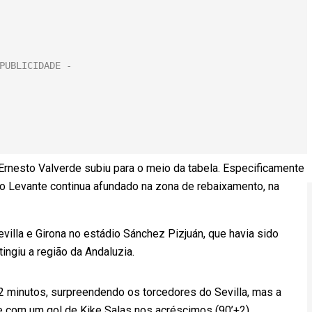
Ernesto Valverde subiu para o meio da tabela. Especificamente
o Levante continua afundado na zona de rebaixamento, na
villa e Girona no estádio Sánchez Pizjuán, que havia sido
ingiu a região da Andaluzia.
2 minutos, surpreendendo os torcedores do Sevilla, mas a
e com um gol de Kike Salas nos acréscimos (90’+2).