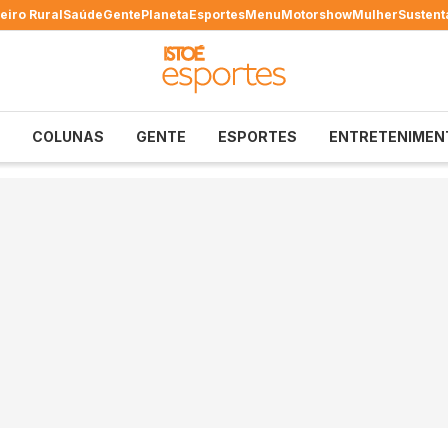
eiro Rural
Saúde
Gente
Planeta
Esportes
Menu
Motorshow
Mulher
Sustent
COLUNAS
GENTE
ESPORTES
ENTRETENIMEN