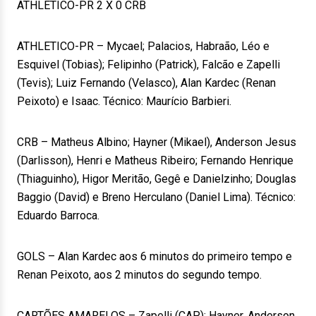
ATHLETICO-PR 2 X 0 CRB
ATHLETICO-PR – Mycael; Palacios, Habraão, Léo e
Esquivel (Tobias); Felipinho (Patrick), Falcão e Zapelli
(Tevis); Luiz Fernando (Velasco), Alan Kardec (Renan
Peixoto) e Isaac. Técnico: Maurício Barbieri.
CRB – Matheus Albino; Hayner (Mikael), Anderson Jesus
(Darlisson), Henri e Matheus Ribeiro; Fernando Henrique
(Thiaguinho), Higor Meritão, Gegê e Danielzinho; Douglas
Baggio (David) e Breno Herculano (Daniel Lima). Técnico:
Eduardo Barroca.
GOLS – Alan Kardec aos 6 minutos do primeiro tempo e
Renan Peixoto, aos 2 minutos do segundo tempo.
CARTÕES AMARELOS – Zapelli (CAP); Hayner, Anderson